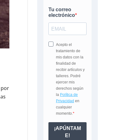
 por
das